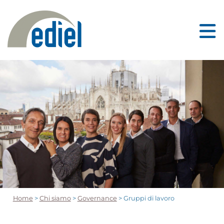
Home
>
Chi siamo
>
Governance
> Gruppi di lavoro