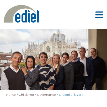
Home
>
Chi siamo
>
Governance
> Gruppi di lavoro