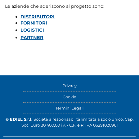
Le aziende che aderiscono al progetto sono:
DISTRIBUTORI
FORNITORI
LOGISTICI
PARTNER
Privacy
Cookie
Termini Legali
© EDIEL S.r.l.
Società a responsabilità limitata a socio unico. Cap.
Soc. Euro 30.400,00 i.v. - C.F. e P. IVA 06291020961